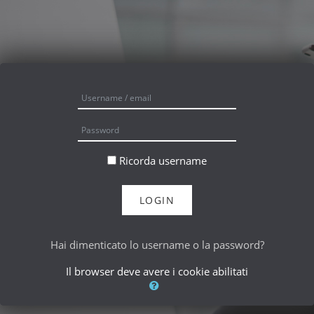
Vai al contenuto principale
Username / email
Password
Ricorda username
LOGIN
Hai dimenticato lo username o la password?
Il browser deve avere i cookie abilitati