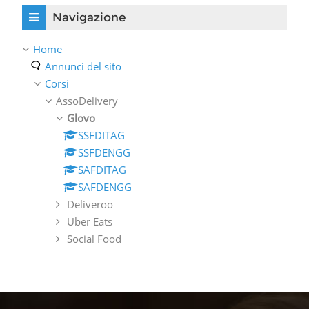
Salta Navigazione
Navigazione
Home
Annunci del sito
Corsi
AssoDelivery
Glovo
SSFDITAG
SSFDENGG
SAFDITAG
SAFDENGG
Deliveroo
Uber Eats
Social Food