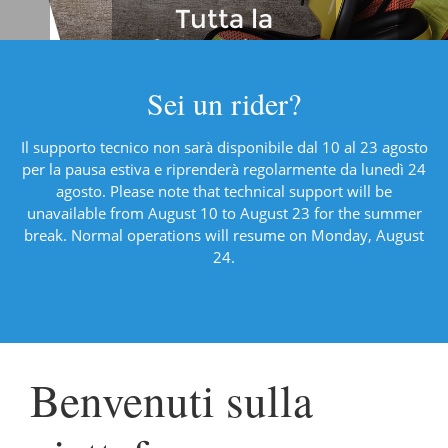
Tutta la
formazione
sicurezza
Sei un rider?
Il supporto tecnico non sarà disponibile dal 10 al 23 agosto
per la pausa estiva e riprenderà regolarmente da lunedì 24
agosto. Please note that technical support will be
unavailable from August 10 to August 23 for the summer
break. Normal operations will resume on Monday, August
24.
Benvenuti sulla